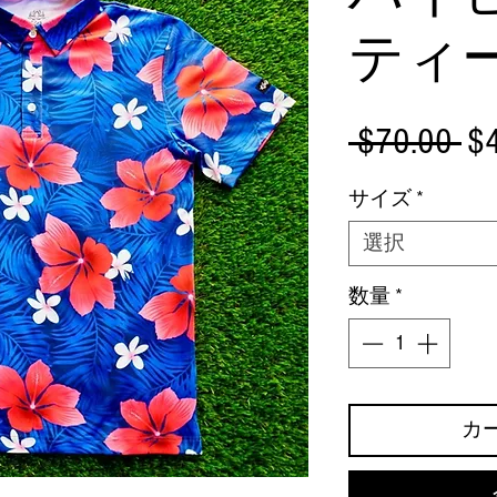
ティ
通
 $70.00 
$
常
サイズ
*
価
選択
格
数量
*
カ