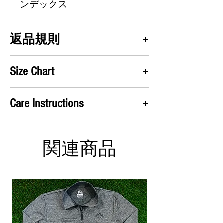
ンデックス
返品規則
満足を保証します。私たちはすべての
Size Chart
返品を受け入れ、質問がない場合は返
品ラベルの代金を支払います！
A) Chest
: Take measurement up under the arms
Care Instructions
and around chest
B) Shirt Length
: From the top of the shoulders to
Machine wash cold
the bottom of the shirt
Hang dry or use low heat in the dryer
Has an ATHLETIC fit
関連商品
S
M
L
XL
2XL
3XL
A
38
41
44
47
52
55
(in)
B
28
29
30
30
32
33