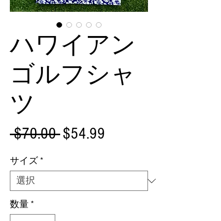
ハワイアン
ゴルフシャ
ツ
通
セ
 $70.00 
$54.99
常
ー
サイズ
*
価
ル
格
価
数量
*
格