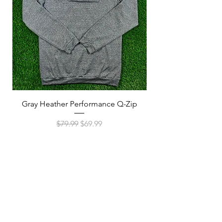
(in)
Gray Heather Performance Q-Zip
Navy Heather Perf
通常価格
セール価格
$79.99
$69.99